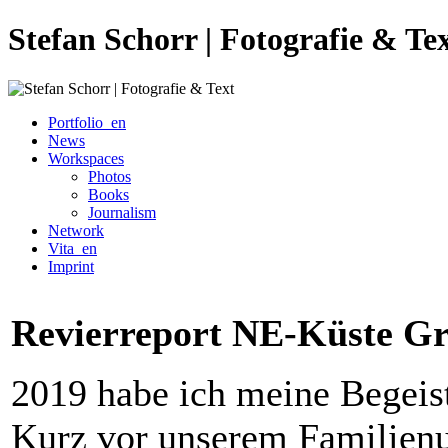
Stefan Schorr | Fotografie & Te
Portfolio_en
News
Workspaces
Photos
Books
Journalism
Network
Vita_en
Imprint
Revierreport NE-Küste Gr
2019 habe ich meine Begeist
Kurz vor unserem Familien