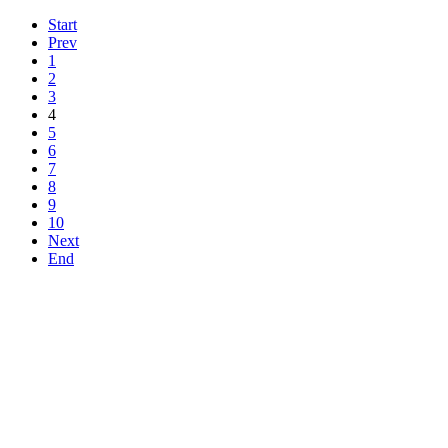
Start
Prev
1
2
3
4
5
6
7
8
9
10
Next
End